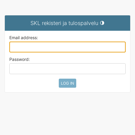
SKL rekisteri ja tulospalvelu
Toggle theme (curre
Email address:
Password: