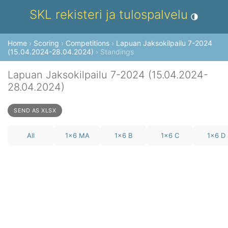
SKL rekisteri ja tulospalvelu
Toggle theme
Home
›
Scoring
›
Competitions
›
Lapuan Jaksokilpailu 7-2024
(15.04.2024-28.04.2024)
› Standings
Lapuan Jaksokilpailu 7-2024 (15.04.2024-
28.04.2024)
SEND AS XLSX
All
1x6 MA
1x6 B
1x6 C
1x6 D